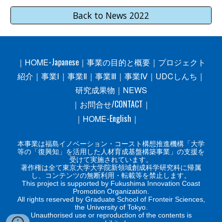
Back to News 2022
-Japanese
｜
HOME
｜
事業の目的と概要
｜
プロジェクト
紹介
｜
事業Ⅰ
｜
事業Ⅱ
｜
事業Ⅲ
｜
事業Ⅳ
｜
UDCしんち
｜
研究成果物
｜
NEWS
/CONTACT
｜
お問合せ
｜
-
English
｜
HOME
｜
本事業は福島イノベーション・コースト構想推進機構「大学
等の「復興知」を活用した人材育成基盤構築事業」の支援を
受けて実施されています。
著作権は全て東京大学大学院新領域創成科学研究科に帰属
し、
コンテンツの無断利用・転載等を禁止します。
This project is supported by Fukushima Innovation Coast
Promotion Organization.
All rights reserved by Graduate School of Fronteir Sciences,
the University of Tokyo.
Unauthorised use or reproduction of the contents is